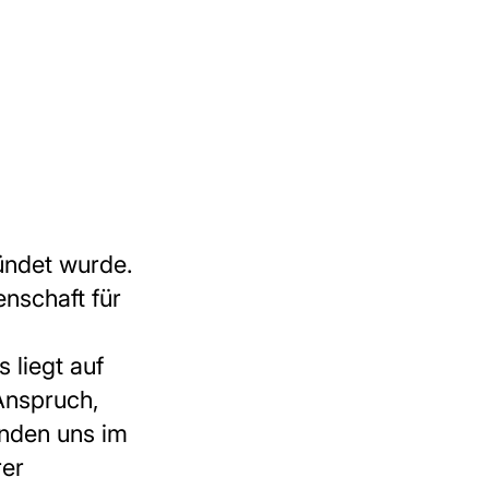
ründet wurde.
enschaft für
liegt auf
Anspruch,
inden uns im
rer